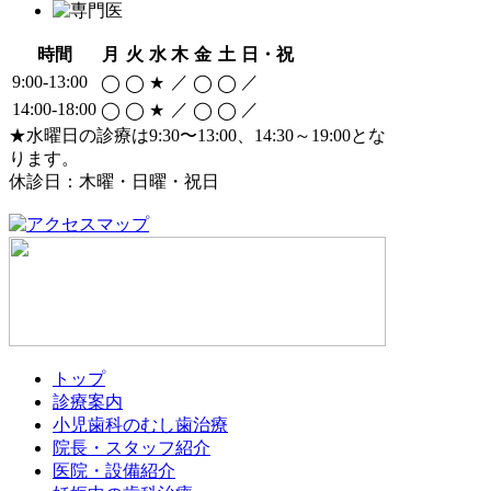
時間
月
火
水
木
金
土
日・祝
9:00-13:00
／
／
◯
◯
★
◯
◯
14:00-18:00
／
／
◯
◯
★
◯
◯
★水曜日の診療は9:30〜13:00、14:30～19:00とな
ります。
休診日：木曜・日曜・祝日
トップ
診療案内
小児歯科のむし歯治療
院長・スタッフ紹介
医院・設備紹介