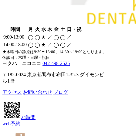
時間
月
火
水
木
金
土
日・祝
9:00-13:00
／
／
◯
◯
★
◯
◯
14:00-18:00
／
／
◯
◯
★
◯
◯
★水曜日の診療は9:30〜13:00、14:30～19:00となります。
休診日：木曜・日曜・祝日
ヨクハ ニコニコ
042-498-2525
〒182-0024 東京都調布市布田1-35-3 ダイモンビ
ル1階
アクセス
お問い合わせ
ブログ
24時間
web予約